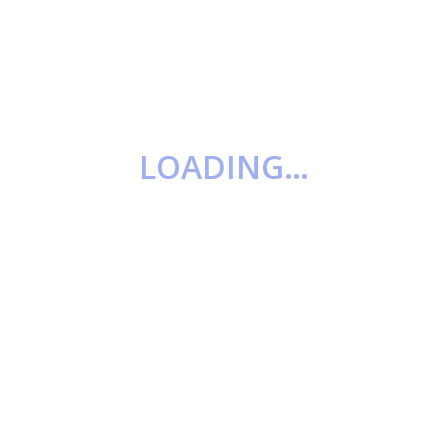
en ferie.
Posted in
Diverse
,
Guide
LOADING…
 til
Hvorfor skal du have en advokat i din
tvangsfjernelsessag?