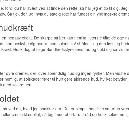
 fordi du har svært ved at finde den rette, så har jeg et tip til dig. Je
ov. Så tjek den ud, hvis du stadig ikke har fundet din yndlings-solcrem
 hudkræft
n negativ effekt. De skarpe stråler kan nemlig i værste tilfælde øge ri
 du kan beskytte dig bedre mod solens UV-stråler – og den løsning he
udkræft. Husk dog at følge Sundhedsstyrelsens råd og hold dig så vidt m
efter dyre cremer, der lover spændstig hud og ingen rynker. Men vidste
nemlig, at solskader fører til hurtigere aldrende hud, hvilket betyder, 
 på med solcremen.
koldet
t, så ved du, hvad jeg snakker om. Det er simpelthen ikke smerten vær
 eller særlig klædeligt, så tag imod et erfarent råd og husk solcremen, 