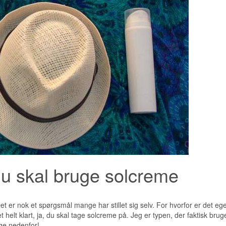
 du skal bruge solcreme
 er nok et spørgsmål mange har stillet sig selv. For hvorfor er det ege
helt klart, ja, du skal tage solcreme på. Jeg er typen, der faktisk bruge
ige nedenfor!