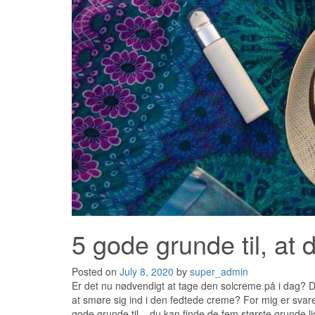
5 gode grunde til, at
Posted on
July 8, 2020
by
super_admin
Er det nu nødvendigt at tage den solcreme på i dag? Det
at smøre sig ind i den fedtede creme? For mig er svaret 
gode grunde til – du kan finde de fem største grunde l