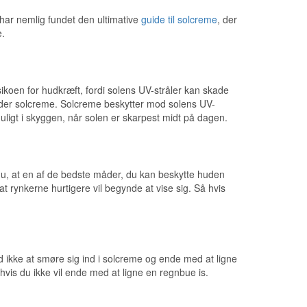
g har nemlig fundet den ultimative
guide til solcreme
, der
e.
sikoen for hudkræft, fordi solens UV-stråler kan skade
dder solcreme. Solcreme beskytter mod solens UV-
uligt i skyggen, når solen er skarpest midt på dagen.
 du, at en af de bedste måder, du kan beskytte huden
at rynkerne hurtigere vil begynde at vise sig. Så hvis
d ikke at smøre sig ind i solcreme og ende med at ligne
hvis du ikke vil ende med at ligne en regnbue is.