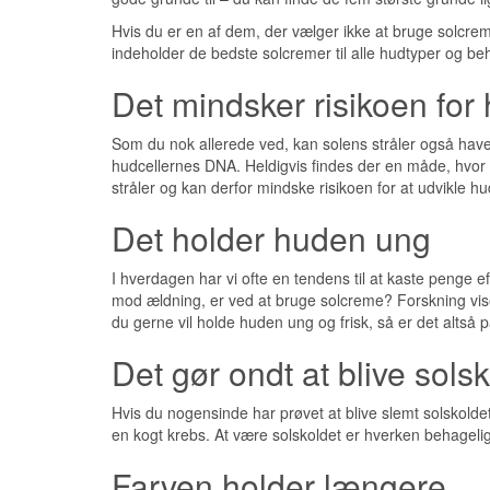
Hvis du er en af dem, der vælger ikke at bruge solcreme,
indeholder de bedste solcremer til alle hudtyper og beh
Det mindsker risikoen for
Som du nok allerede ved, kan solens stråler også have e
hudcellernes DNA. Heldigvis findes der en måde, hvor
stråler og kan derfor mindske risikoen for at udvikle h
Det holder huden ung
I hverdagen har vi ofte en tendens til at kaste penge 
mod ældning, er ved at bruge solcreme? Forskning viser 
du gerne vil holde huden ung og frisk, så er det altså
Det gør ondt at blive sols
Hvis du nogensinde har prøvet at blive slemt solskolde
en kogt krebs. At være solskoldet er hverken behageligt
Farven holder længere