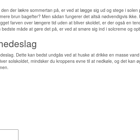
en der lækre sommertan på, er ved at lægge sig ud og stege i solen p
 mere brun bagefter? Men sådan fungerer det altså nødvendigvis ikke. Hv
gget farven over længere tid uden at bliver skoldet, er der også en tend
en bedste måde at gøre det på, er ved at smøre sig ind i solcreme og op
 hedeslag
hedeslag. Dette kan bedst undgås ved at huske at drikke en masse vand 
bliver solskoldet, mindsker du kroppens evne til at nedkøle, og det kan
rmen.